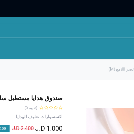
المتجر
من نحن
 اللامع (M)
صندوق هدايا مستطيل سلسلة
(تقييم 0)
اكسسوارات تغليف الهدايا
J.D
1.000
J.D
2.400
00 % OFF