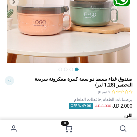
صندوق غداء بسيط ذو سعة كبيرة معكرونة سريعة
التحضير (1.28 لتر)
(تقييم 0)
برطمانات الطعام,حافظات الطعام
J.D
2.000
J.D
3.900
49.00 % OFF
اللون
0