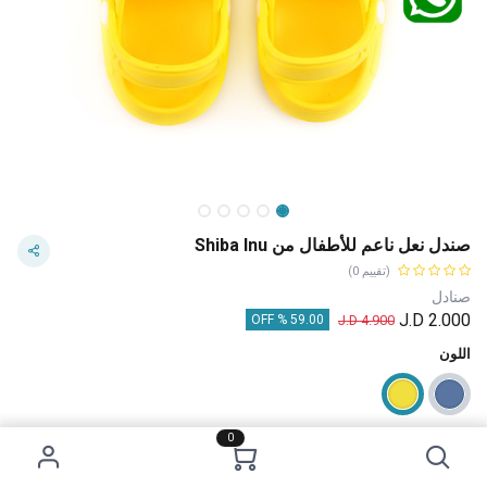
صندل نعل ناعم للأطفال من Shiba Inu
(تقييم 0)
صنادل
J.D
2.000
J.D
4.900
59.00 % OFF
اللون
0
قياس الأحذية