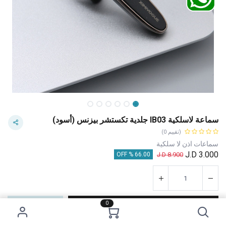
سماعة لاسلكية IB03 جلدية تكستشر بيزنس (أسود)
(تقييم 0)
سماعات اذن لا سلكية
J.D
3.000
J.D
8.900
66.00 % OFF
0
إضافة إلى عربة التسوق
اشترِ الآن