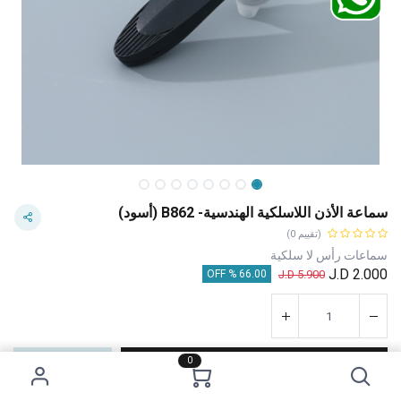
سماعة الأذن اللاسلكية الهندسية- B862 (أسود)
(تقييم 0)
سماعات رأس لا سلكية
J.D
2.000
J.D
5.900
66.00 % OFF
0
إضافة إلى عربة التسوق
اشترِ الآن