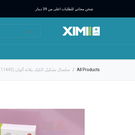
شحن مجاني للطلبات اعلى من 39 دينار
All Products
صلصال تشكيل الكيك بثلاثة ألوان (11445) (الأعمار 3+)