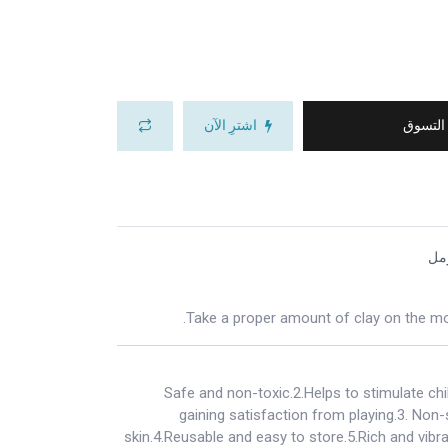
 التسوق
اشترِ الآن
مل
Take a proper amount of clay on the mol
1.Safe and non-toxic.2.Helps to stimulate ch
gaining satisfaction from playing.3. Non
skin.4.Reusable and easy to store.5.Rich and vibr