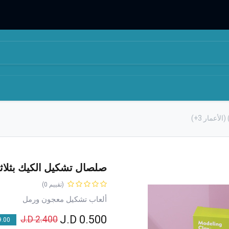
المتجر
من نحن
صلصال تشكيل الكيك بثلاثة ألوان (11445) 
(تقييم 0)
ألعاب تشكيل معجون ورمل
J.D
0.500
J.D
2.400
00 % OFF