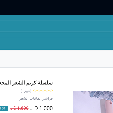
المتجر
من نحن
سلسلة كريم الشعر المجع
(تقييم 0)
فراشي,لفافات الشعر
J.D
1.000
J.D
1.800
00 % OFF