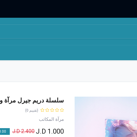
المتجر
من نحن
سلسلة دريم جيرل مرآة ور
(تقييم 0)
مرآة المكاتب
J.D
1.000
J.D
2.400
00 % OFF