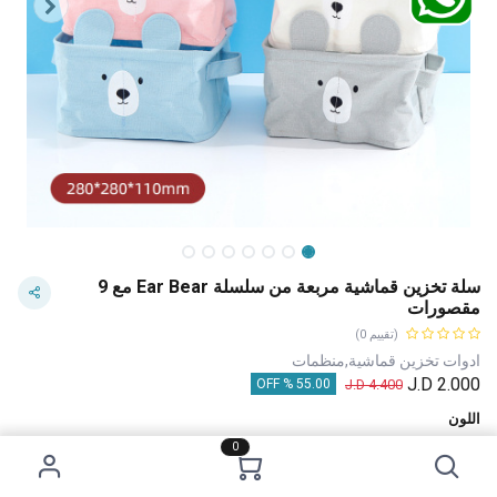
سلة تخزين قماشية مربعة من سلسلة Ear Bear مع 9
مقصورات
(تقييم 0)
ادوات تخزين قماشية,منظمات
J.D
2.000
J.D
4.400
55.00 % OFF
اللون
0