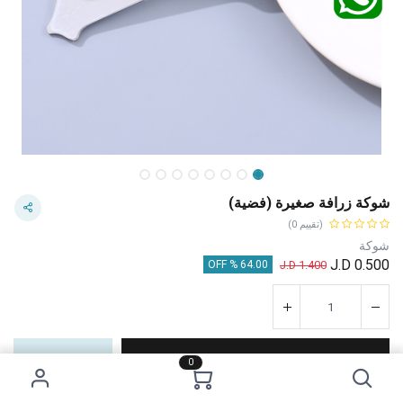
شوكة زرافة صغيرة (فضية)
(تقييم 0)
شوكة
J.D
0.500
J.D
1.400
64.00 % OFF
إضافة إلى عربة التسوق
اشترِ الآن
0