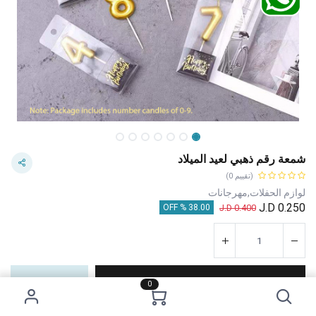
شمعة رقم ذهبي لعيد الميلاد
(تقييم 0)
لوازم الحفلات,مهرجانات
J.D
0.250
J.D
0.400
38.00 % OFF
إضافة إلى عربة التسوق
اشترِ الآن
0