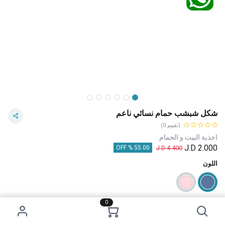
شكل شبشب حمام نسائي ناعم
(تقييم 0)
احذية البيت و الحمام
J.D
2.000
J.D
4.400
55.00 % OFF
اللون
0
قياس الأحذية