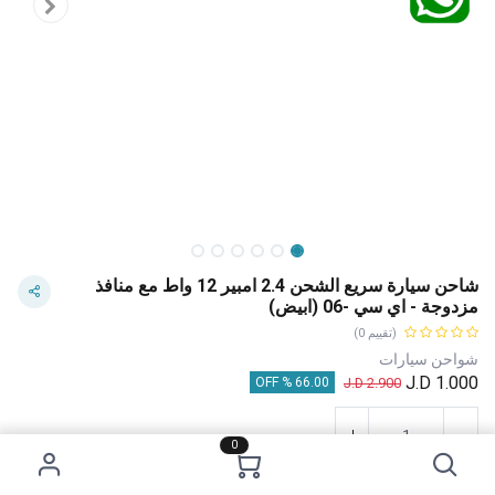
شاحن سيارة سريع الشحن 2.4 امبير 12 واط مع منافذ
مزدوجة - اي سي -06 (ابيض)
(تقييم 0)
شواحن سيارات
J.D
1.000
J.D
2.900
66.00 % OFF
0