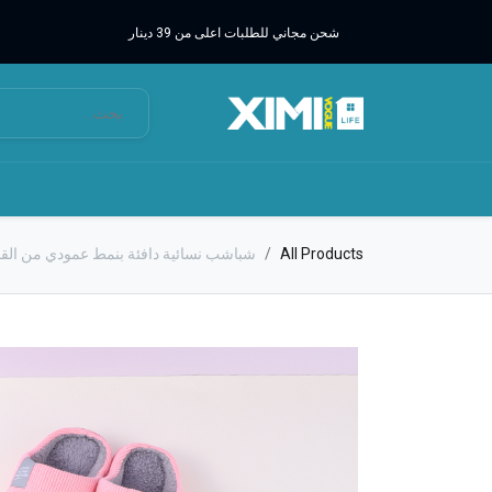
شحن مجاني للطلبات اعلى من 39 دينار
All Products
شباشب نسائية دافئة بنمط عمودي من ال