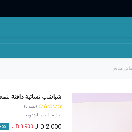
المتجر
من نحن
قماش مقاس
شباشب نسائية دافئة بن
(تقييم 0)
احذية البيت الشتوية
J.D
2.000
J.D
3.900
00 % OFF