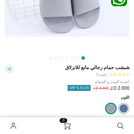
شبشب حمام رجالي مانع للانزلاق
(تقييم 0)
احذية البيت و الحمام
J.D
2.000
J.D
4.400
55.00 % OFF
اللون
0
قياس الأحذية