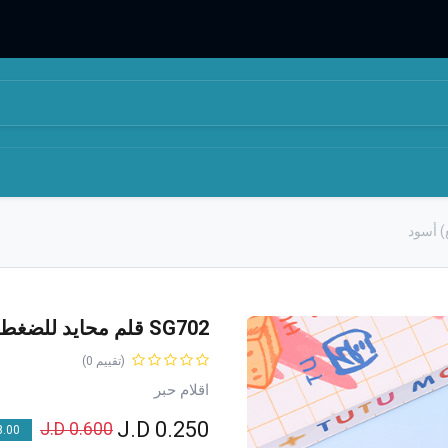
المتجر
من نحن
SG702 قلم محايد للضغط (10 يوان 3 قطع) أسود
(تقييم 0)
اقلام حبر
J.D
0.250
J.D
0.600
00 % OFF