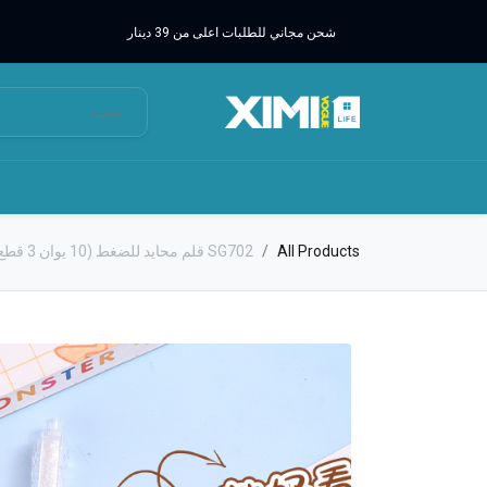
شحن مجاني للطلبات اعلى من 39 دينار
All Products
SG702 قلم محايد للضغط (10 يوان 3 قطع) أسود