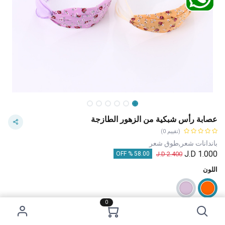
عصابة رأس شبكية من الزهور الطازجة
(تقييم 0)
باندانات شعر,طوق شعر
J.D
1.000
J.D
2.400
58.00 % OFF
اللون
0