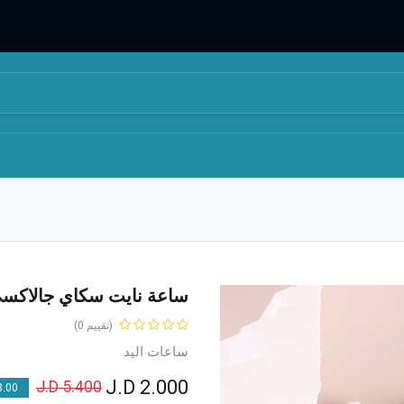
المتجر
من نحن
ساعة نايت سكاي جالاكسي 
(تقييم 0)
ساعات اليد
J.D
2.000
J.D
5.400
00 % OFF