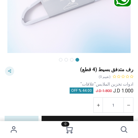
رف متدفق بسيط (4 قطع)
(تقييم 0)
ادوات تخزين الملابس"علاقات"
J.D
1.000
J.D
1.800
44.00 % OFF
إضافة إلى عربة التسوق
اشترِ الآن
0