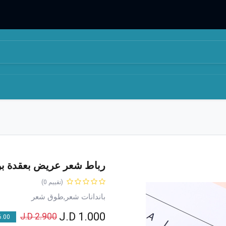
المتجر
من نحن
رباط شعر عريض بعقدة بو
(تقييم 0)
باندانات شعر,طوق شعر
J.D
1.000
J.D
2.900
00 % OFF