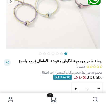
ربطة شعر مزدوجة الألوان متنوعة للأطفال (زوج واحد)
(تقييم 0)
مجموعة مرابط شعر,بوكل,اكسسوارات اطفال
J.D
0.500
J.D
1.400
64.00 % OFF
0
إضافة إلى عربة التسوق
اشترِ الآن