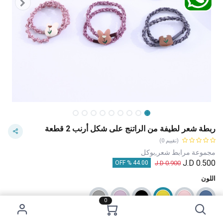
ربطة شعر لطيفة من الراتنج على شكل أرنب 2 قطعة
(تقييم 0)
مجموعة مرابط شعر,بوكل
J.D
0.500
J.D
0.900
44.00 % OFF
اللون
0