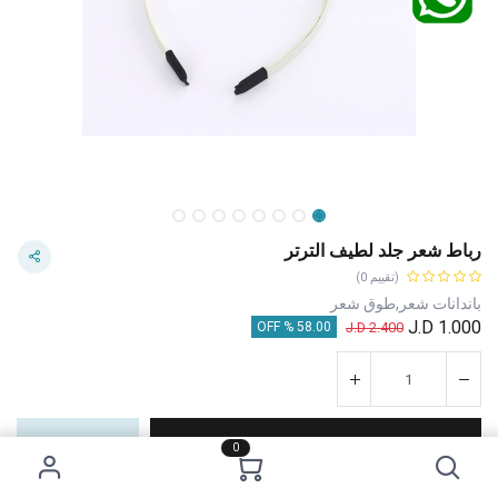
رباط شعر جلد لطيف الترتر
(تقييم 0)
باندانات شعر,طوق شعر
J.D
1.000
J.D
2.400
58.00 % OFF
إضافة إلى عربة التسوق
اشترِ الآن
0