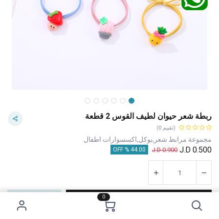
ربطة شعر حيوان لطيف القوس 2 قطعة
(تقييم 0)
مجموعة مرابط شعر,بوكل,اكسسوارات اطفال
J.D
0.500
J.D
0.900
44.00 % OFF
0
إضافة إلى عربة التسوق
اشترِ الآن