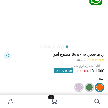
رباط شعر Bowknot مطبوع أنيق
(تقييم 0)
باندانات شعر,طوق شعر
J.D
1.000
J.D
2.900
66.00 % OFF
اللون
0