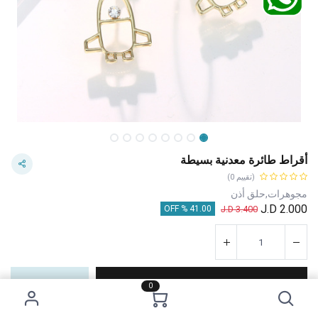
أقراط طائرة معدنية بسيطة
(تقييم 0)
مجوهرات,حلق أذن
J.D
2.000
J.D
3.400
41.00 % OFF
إضافة إلى عربة التسوق
اشترِ الآن
0