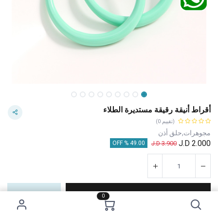
أقراط أنيقة رقيقة مستديرة الطلاء
(تقييم 0)
مجوهرات,حلق أذن
J.D
2.000
J.D
3.900
49.00 % OFF
إضافة إلى عربة التسوق
اشترِ الآن
0