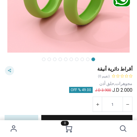
أقراط دائرية أنيقة
(تقييم 0)
مجوهرات,حلق أذن
J.D
2.000
J.D
3.900
49.00 % OFF
إضافة إلى عربة التسوق
اشترِ الآن
0