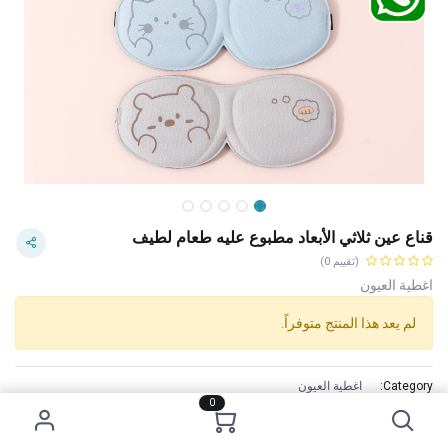
قناع عين ثلاثي الأبعاد مطبوع عليه طعام لطيف
(تقييم 0)
اغطية العيون
لم يعد هذا المنتج متوفراً.
Category:
اغطية العيون
0
Tags:
سعر 1 دينار
الاستخدام :
Adjust the elastic band to a comfortable length for a correct and