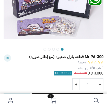
Mr.PA-300 قطعة بازل صغيرة (مع إطار صورة)
(تقييم 0)
ألعاب الألغاز والبناء
J.D
3.000
J.D
7.900
62.00 % OFF
0
إضافة إلى عربة التسوق
اشترِ الآن