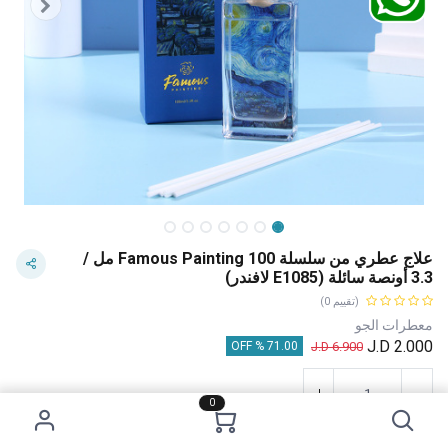
علاج عطري من سلسلة Famous Painting 100 مل /
3.3 أونصة سائلة (E1085 لافندر)
(تقييم 0)
معطرات الجو
J.D
2.000
J.D
6.900
71.00 % OFF
0