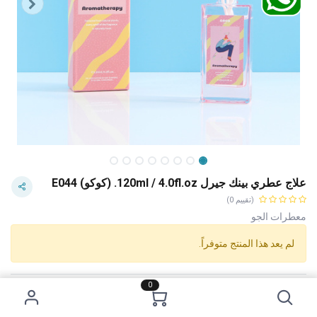
علاج عطري بينك جيرل 120ml / 4.0fl.oz. (كوكو) E044
(تقييم 0)
معطرات الجو
لم يعد هذا المنتج متوفراً.
0
Category:
معطرات الجو
Tags:
سعر 2 دينار
الاستخدام :