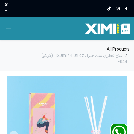
ar
All Products
علاج عطري بينك جيرل 120ml / 4.0fl.oz. (كوكو)
E044