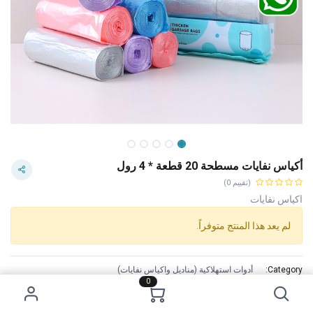
أكياس نفايات مسطحة 20 قطعة * 4 رول
(تقييم 0)
اكياس نفايات
لم يعد هذا المنتج متوفراً.
Category:
أدوات استهلاكية (مناديل واكياس نفايات)
0
Tags:
سعر 1 دينار
الاستخدام :
للاستخدام مع علب القمامة ذات الحجم المناسب.