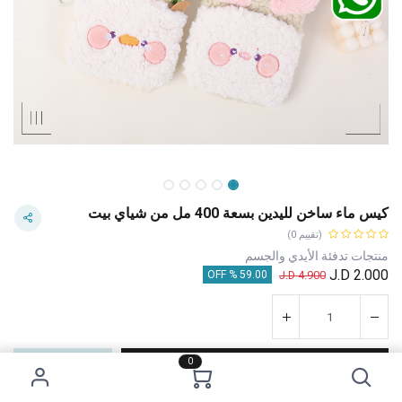
كيس ماء ساخن لليدين بسعة 400 مل من شياي بيت
(تقييم 0)
منتجات تدفئة الأيدي والجسم
J.D
2.000
J.D
4.900
59.00 % OFF
0
إضافة إلى عربة التسوق
اشترِ الآن