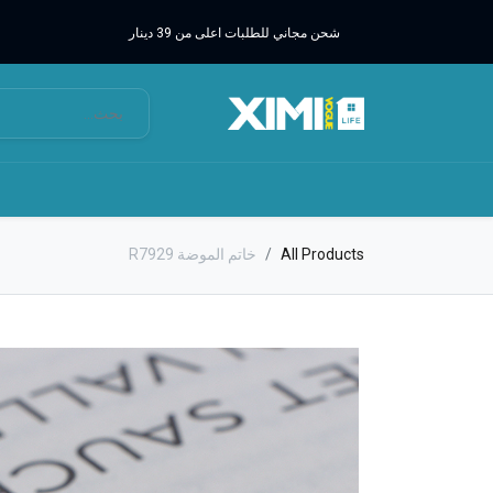
شحن مجاني للطلبات اعلى من 39 دينار
All Products
خاتم الموضة R7929