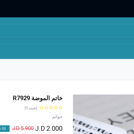
المتجر
من نحن
خاتم الموضة R7929
(تقييم 0)
خواتم
J.D
2.000
J.D
5.900
00 % OFF