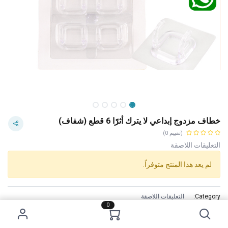
خطاف مزدوج إبداعي لا يترك أثرًا 6 قطع (شفاف)
(تقييم 0)
التعليقات اللاصقة
لم يعد هذا المنتج متوفراً.
Category:
التعليقات اللاصقة
0
Tags:
نصف دينار
الاستخدام :
1.Clean the surface where the hook is to be stuck. 2.Tear off the