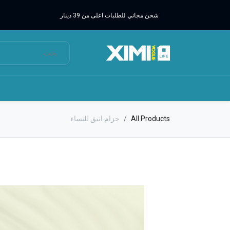
شحن مجاني للطلبات اعلى من 39 دينار
All Products
حزام انيق للنساء