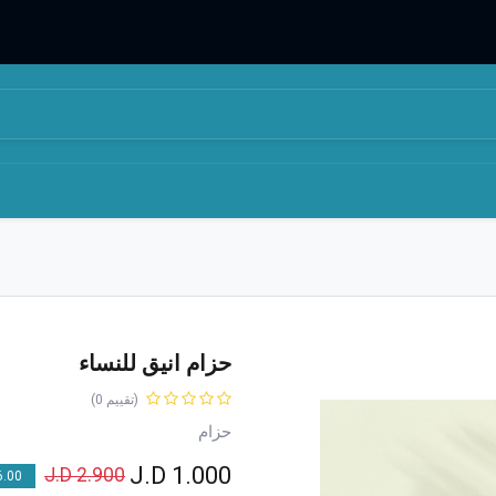
المتجر
من نحن
حزام انيق للنساء
(تقييم 0)
حزام
J.D
1.000
J.D
2.900
00 % OFF