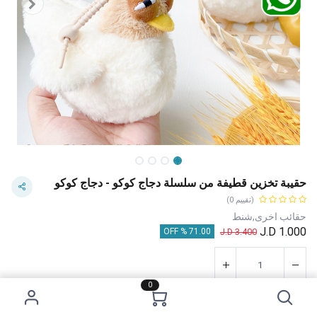
حقيبة تخزين قطيفة من سلسلة دجاج كوكو - دجاج كوكو
(تقييم 0)
حقائب اخرى,شنط
J.D
1.000
J.D
3.400
71.00 % OFF
0
إضافة إلى عربة التسوق
اشترِ الآن