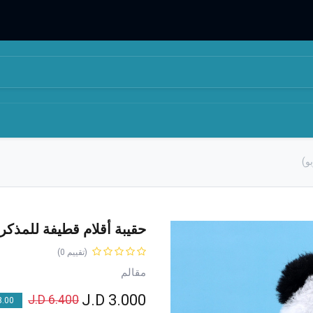
المتجر
من نحن
و)
حقيبة أقلام قطيفة للمذكرا
(تقييم 0)
مقالم
J.D
3.000
J.D
6.400
00 % OFF