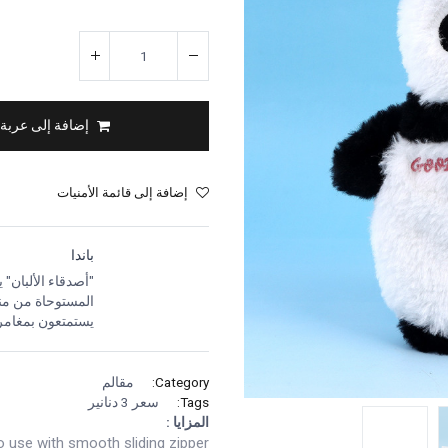
إضافة إلى عربة
إضافة إلى قائمة الأمنيات
باندا
"أصدقاء الألبان
المستوحاة من من
يستمتعون بمغامرا
Category:
مقالم
Tags:
سعر 3 دنانير
المزايا :
 use with smooth sliding zipper.