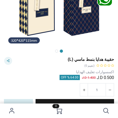
حقيبة هدايا بنمط ماسي (L)
(تقييم 0)
اكسسوارات تغليف الهدايا
J.D
0.500
J.D
1.400
64.00 % OFF
إضافة إلى عربة التسوق
اشترِ الآن
0