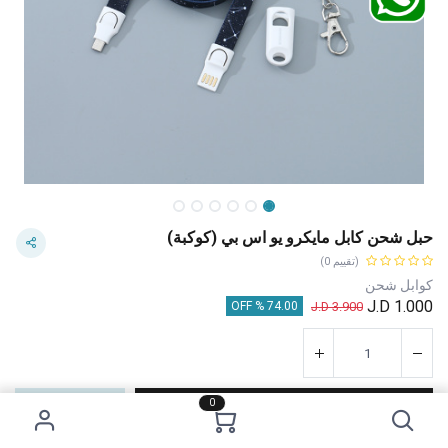
حبل شحن كابل مايكرو يو اس بي (كوكبة)
(تقييم 0)
كوابل شحن
J.D
1.000
J.D
3.900
74.00 % OFF
0
إضافة إلى عربة التسوق
اشترِ الآن