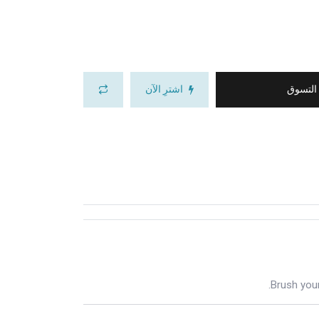
 التسوق
اشترِ الآن
Brush your 