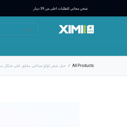
شحن مجاني للطلبات اعلى من 39 دينار
All Products
حبل شعر لؤلؤ صناعي معلق على شكل مربع 2 ق