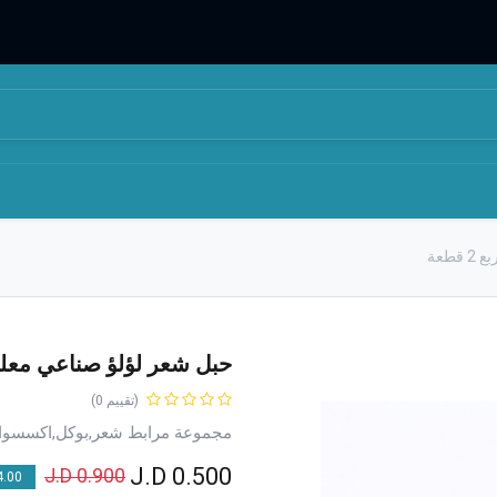
المتجر
من نحن
طعة
حبل شعر لؤلؤ صناعي معلق ع
(تقييم 0)
مجموعة مرابط شعر,بوكل,اكسسوا
J.D
0.500
J.D
0.900
00 % OFF