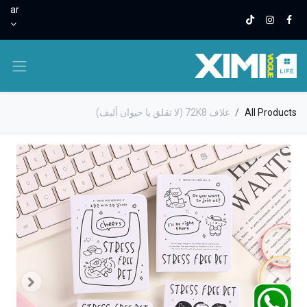
ar
All Products
غلاف 72K8 (لا تقلق يا حيوان أليف)