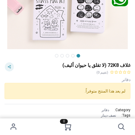
غلاف 72K8 (لا تقلق يا حيوان أليف)
(تقييم 0)
دفاتر
لم يعد هذا المنتج متوفراً.
Category:
دفاتر
Tags:
نصف دينار
الاستخدام :
0
On-the-go notes