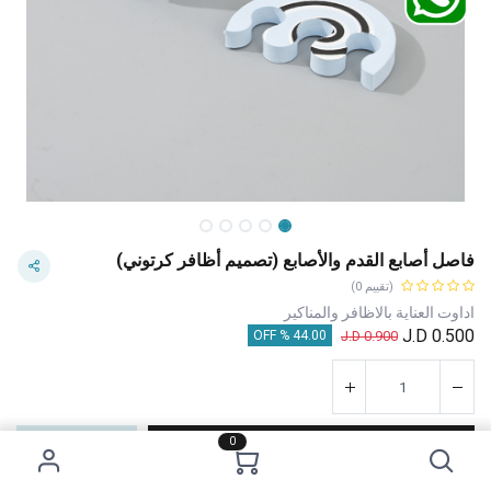
فاصل أصابع القدم والأصابع (تصميم أظافر كرتوني)
(تقييم 0)
اداوت العناية بالاظافر والمناكير
J.D
0.500
J.D
0.900
44.00 % OFF
0
إضافة إلى عربة التسوق
اشترِ الآن