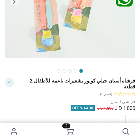
فرشاة أسنان جيلي كولور بشعيرات ناعمة للأطفال 2
قطعة
(تقييم 0)
فراشي اسنان
J.D
1.000
J.D
1.800
44.00 % OFF
0