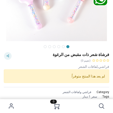
فرشاة شعر ذات مقبض من الرغوة
(تقييم 0)
فراشي,لفافات الشعر
لم يعد هذا المنتج متوفراً.
Category:
فراشي ولفافات الشعر
Tags:
سعر 1 دينار
الاستخدام :
0
To comb your hair.