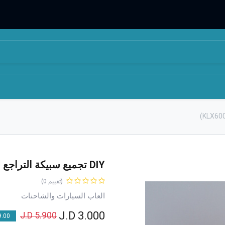
المتجر
من نحن
DIY تجميع سبيكة التراجع لعبة سيارة (KLX600-11)
(تقييم 0)
العاب السيارات والشاحنات
J.D
3.000
J.D
5.900
00 % OFF