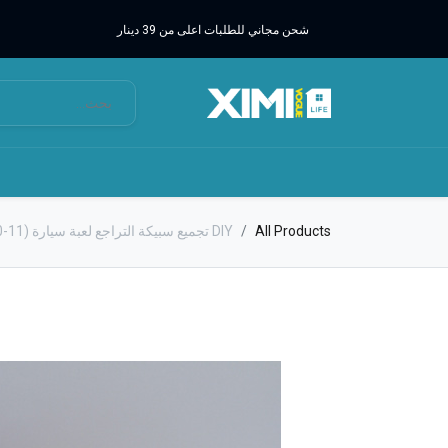
شحن مجاني للطلبات اعلى من 39 دينار
All Products
DIY تجميع سبيكة التراجع لعبة سيارة (KLX600-11)