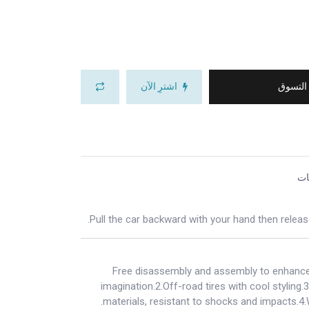
 التسوق
اشترِ الآن
ات
Pull the car backward with your hand then releas
1.Free disassembly and assembly to enhance 
imagination.2.Off-road tires with cool styling.
materials, resistant to shocks and impacts.4.W