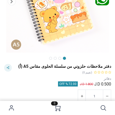
دفتر ملاحظات حلزوني من سلسلة الحلوى مقاس A5 (أ)
(تقييم 0)
دفاتر
J.D
0.500
J.D
1.800
72.00 % OFF
0
إضافة إلى عربة التسوق
اشترِ الآن