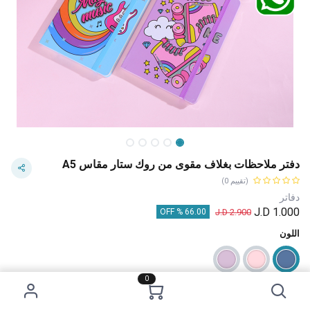
دفتر ملاحظات بغلاف مقوى من روك ستار مقاس A5
(تقييم 0)
دفاتر
J.D
1.000
J.D
2.900
66.00 % OFF
اللون
0