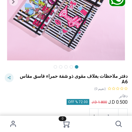
دفتر ملاحظات بغلاف مقوى ذو شفة حمراء فاسق مقاس
A6
(تقييم 0)
دفاتر
J.D
0.500
J.D
1.800
72.00 % OFF
0